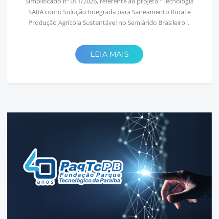
Simplificado nº 011/2026, referente ao projeto "Tecnologia
SARA como Solução Integrada para Saneamento Rural e
Produção Agrícola Sustentável no Semiárido Brasileiro".
LEIA MAIS