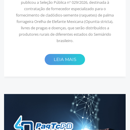
publicou a Seleção Pública nº 029/2026, destinada à
contratação de fornecedor especializado para o
fornecimento de cladódios-semente (raquetes) de palma
forrageira Orelha de Elefante Mexicana (Opuntia stricta),
livres de pragas e doenças, que serão distribuídos a
produtores rurais de diferentes estados do Semiárido
brasileiro.
LEIA MAIS