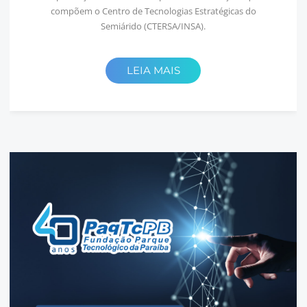
compõem o Centro de Tecnologias Estratégicas do
Semiárido (CTERSA/INSA).
LEIA MAIS