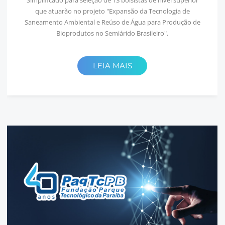
que atuarão no projeto "Expansão da Tecnologia de
Saneamento Ambiental e Reúso de Água para Produção de
Bioprodutos no Semiárido Brasileiro".
LEIA MAIS