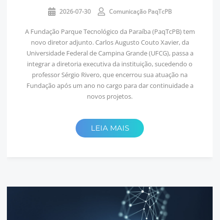
2026-07-30
Comunicação PaqTcPB
A Fundação Parque Tecnológico da Paraíba (PaqTcPB) tem
novo diretor adjunto. Carlos Augusto Couto Xavier, da
Universidade Federal de Campina Grande (UFCG), passa a
integrar a diretoria executiva da instituição, sucedendo o
professor Sérgio Rivero, que encerrou sua atuação na
Fundação após um ano no cargo para dar continuidade a
novos projetos.
LEIA MAIS