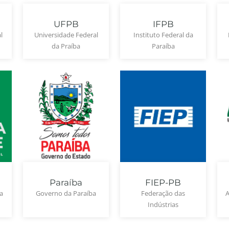
UFPB
IFPB
l
Universidade Federal
Instituto Federal da
da Praíba
Paraíba
FIEP-PB
Paraíba
a
Federação das
Governo da Paraíba
A
Indústrias