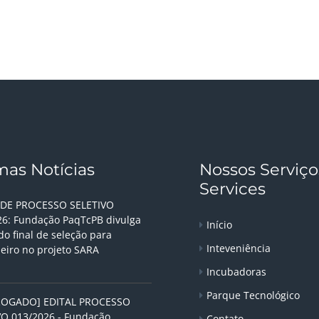
mas Notícias
Nossos Serviço
Services
 DE PROCESSO SELETIVO
26: Fundação PaqTcPB divulga
Início
do final de seleção para
Inteveniência
eiro no projeto SARA
Incubadoras
Parque Tecnológico
ROGADO] EDITAL PROCESSO
VO 013/2026 - Fundação
Contato