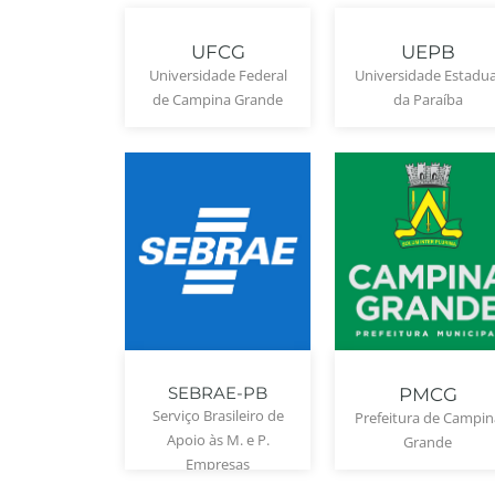
UFCG
UEPB
Universidade Federal
Universidade Estadua
de Campina Grande
da Paraíba
SEBRAE-PB
PMCG
Serviço Brasileiro de
Prefeitura de Campin
Apoio às M. e P.
Grande
Empresas