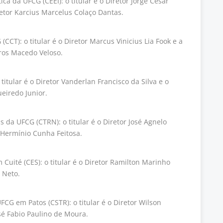
ca da UFCG (CEEI): o titular é o Diretor Jorge Cesar
retor Karcius Marcelus Colaço Dantas.
CCT): o titular é o Diretor Marcus Vinicius Lia Fook e a
rros Macedo Veloso.
itular é o Diretor Vanderlan Francisco da Silva e o
ueiredo Junior.
 da UFCG (CTRN): o titular é o Diretor José Agnelo
a Hermínio Cunha Feitosa.
uité (CES): o titular é o Diretor Ramilton Marinho
é Neto.
CG em Patos (CSTR): o titular é o Diretor Wilson
osé Fabio Paulino de Moura.