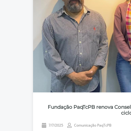
Fundação PaqTcPB renova Conselho
cicl
7/7/2025
Comunicação PaqTcPB