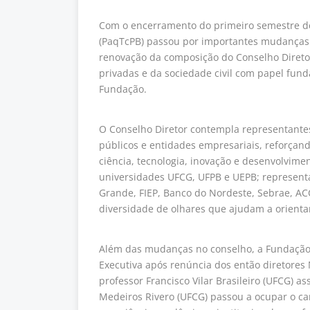
Com o encerramento do primeiro semestre de
(PaqTcPB) passou por importantes mudanças 
renovação da composição do Conselho Diretor
privadas e da sociedade civil com papel fund
Fundação.
O Conselho Diretor contempla representantes
públicos e entidades empresariais, reforçan
ciência, tecnologia, inovação e desenvolvimen
universidades UFCG, UFPB e UEPB; represent
Grande, FIEP, Banco do Nordeste, Sebrae, ACC
diversidade de olhares que ajudam a orientar 
Além das mudanças no conselho, a Fundação
Executiva após renúncia dos então diretores 
professor Francisco Vilar Brasileiro (UFCG) a
Medeiros Rivero (UFCG) passou a ocupar o ca