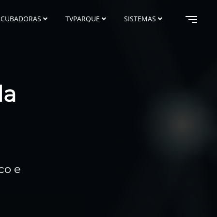
NCUBADORAS
TVPARQUE
SISTEMAS
da
co e