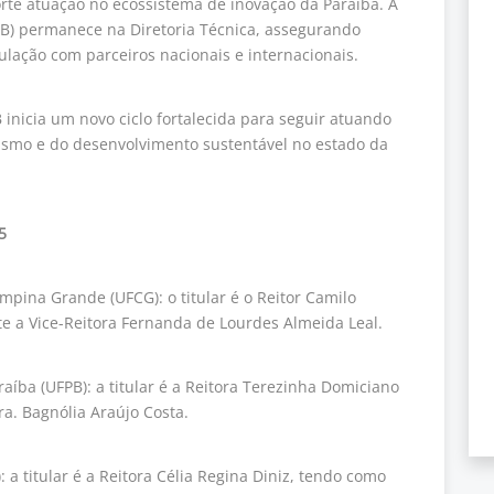
orte atuação no ecossistema de inovação da Paraíba. A
EPB) permanece na Diretoria Técnica, assegurando
culação com parceiros nacionais e internacionais.
nicia um novo ciclo fortalecida para seguir atuando
smo e do desenvolvimento sustentável no estado da
5
pina Grande (UFCG): o titular é o Reitor Camilo
te a Vice-Reitora Fernanda de Lourdes Almeida Leal.
íba (UFPB): a titular é a Reitora Terezinha Domiciano
ra. Bagnólia Araújo Costa.
 a titular é a Reitora Célia Regina Diniz, tendo como